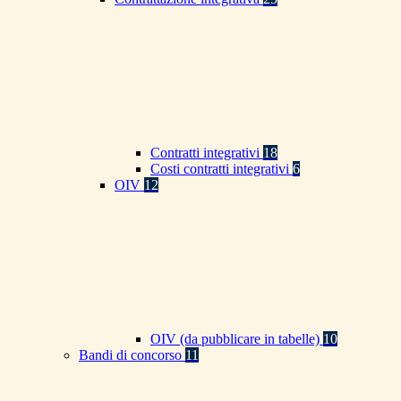
Contratti integrativi
18
Costi contratti integrativi
6
OIV
12
OIV (da pubblicare in tabelle)
10
Bandi di concorso
11