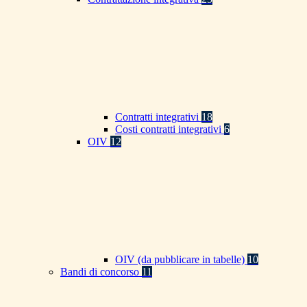
Contratti integrativi
18
Costi contratti integrativi
6
OIV
12
OIV (da pubblicare in tabelle)
10
Bandi di concorso
11