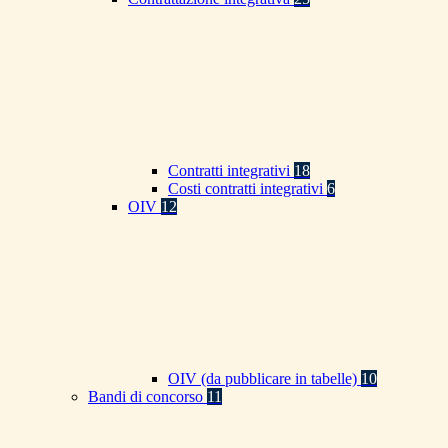
Contratti integrativi
18
Costi contratti integrativi
6
OIV
12
OIV (da pubblicare in tabelle)
10
Bandi di concorso
11