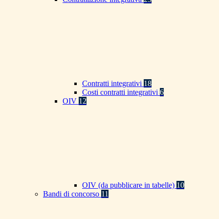
Contratti integrativi
18
Costi contratti integrativi
6
OIV
12
OIV (da pubblicare in tabelle)
10
Bandi di concorso
11