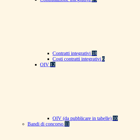
Contratti integrativi
18
Costi contratti integrativi
6
OIV
12
OIV (da pubblicare in tabelle)
10
Bandi di concorso
11