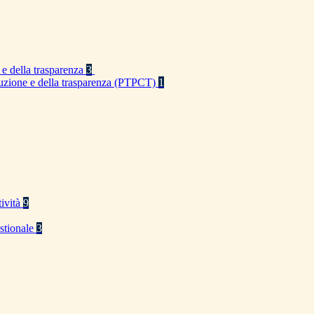
 e della trasparenza
3
rruzione e della trasparenza (PTPCT)
1
tività
9
stionale
3