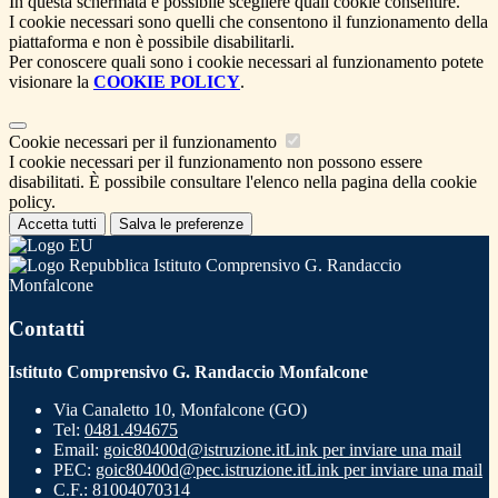
In questa schermata è possibile scegliere quali cookie consentire.
I cookie necessari sono quelli che consentono il funzionamento della
piattaforma e non è possibile disabilitarli.
Per conoscere quali sono i cookie necessari al funzionamento potete
visionare la
COOKIE POLICY
.
Cookie necessari per il funzionamento
I cookie necessari per il funzionamento non possono essere
disabilitati. È possibile consultare l'elenco nella pagina della cookie
policy.
Accetta tutti
Salva le preferenze
Istituto Comprensivo G. Randaccio
Monfalcone
Contatti
Istituto Comprensivo G. Randaccio Monfalcone
Via Canaletto 10, Monfalcone (GO)
Tel:
0481.494675
Email:
goic80400d@istruzione.it
Link per inviare una mail
PEC:
goic80400d@pec.istruzione.it
Link per inviare una mail
C.F.: 81004070314