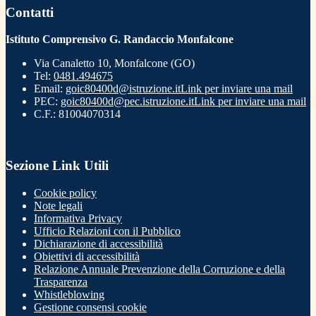
Contatti
Istituto Comprensivo G. Randaccio Monfalcone
Via Canaletto 10, Monfalcone (GO)
Tel:
0481.494675
Email:
goic80400d@istruzione.it
Link per inviare una mail
PEC:
goic80400d@pec.istruzione.it
Link per inviare una mail
C.F.: 81004070314
Sezione Link Utili
Cookie policy
Note legali
Informativa Privacy
Ufficio Relazioni con il Pubblico
Dichiarazione di accessibilità
Obiettivi di accessibilità
Relazione Annuale Prevenzione della Corruzione e della
Trasparenza
Whistleblowing
Gestione consensi cookie