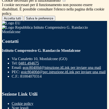
Cookie necessari per il funzionamento
I cookie necessari per il funzionamento non possono essere
disabilitati. È possibile consultare l'elenco nella pagina della cookie
policy.
Accetta tutti
Salva le preferenze
Istituto Comprensivo G. Randaccio
Monfalcone
Contatti
Istituto Comprensivo G. Randaccio Monfalcone
Via Canaletto 10, Monfalcone (GO)
Tel:
0481.494675
Email:
goic80400d@istruzione.it
Link per inviare una mail
PEC:
goic80400d@pec.istruzione.it
Link per inviare una mail
C.F.: 81004070314
Sezione Link Utili
Cookie policy
Note legali