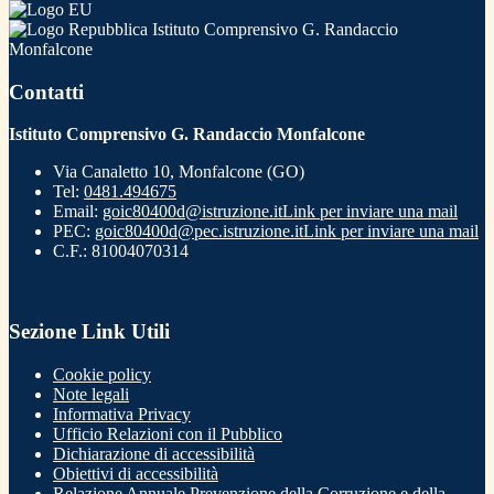
Istituto Comprensivo G. Randaccio
Monfalcone
Contatti
Istituto Comprensivo G. Randaccio Monfalcone
Via Canaletto 10, Monfalcone (GO)
Tel:
0481.494675
Email:
goic80400d@istruzione.it
Link per inviare una mail
PEC:
goic80400d@pec.istruzione.it
Link per inviare una mail
C.F.: 81004070314
Sezione Link Utili
Cookie policy
Note legali
Informativa Privacy
Ufficio Relazioni con il Pubblico
Dichiarazione di accessibilità
Obiettivi di accessibilità
Relazione Annuale Prevenzione della Corruzione e della