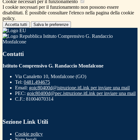
Cookie necessari per il funzionamento
I cookie necessari per il funzionamento non possono essere
disabilitati. È possibile consultare l'elenco nella pagina della cookie
policy.
Accetta tutti
Salva le preferenze
Istituto Comprensivo G. Randaccio
Monfalcone
Contatti
Istituto Comprensivo G. Randaccio Monfalcone
Via Canaletto 10, Monfalcone (GO)
Tel:
0481.494675
Email:
goic80400d@istruzione.it
Link per inviare una mail
PEC:
goic80400d@pec.istruzione.it
Link per inviare una mail
C.F.: 81004070314
Sezione Link Utili
Cookie policy
Note legali