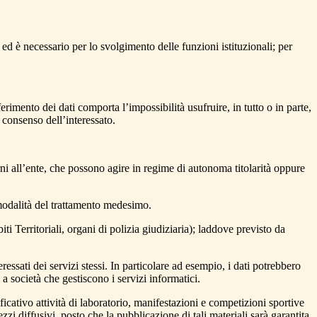
ed è necessario per lo svolgimento delle funzioni istituzionali; per
erimento dei dati comporta l’impossibilità usufruire, in tutto o in parte,
l consenso dell’interessato.
ni all’ente, che possono agire in regime di autonoma titolarità oppure
 e modalità del trattamento medesimo.
 Territoriali, organi di polizia giudiziaria); laddove previsto da
teressati dei servizi stessi. In particolare ad esempio, i dati potrebbero
a società che gestiscono i servizi informatici.
lificativo attività di laboratorio, manifestazioni e competizioni sportive
zzi diffusivi, posto che la pubblicazione di tali materiali sarà garantita