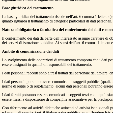
Base giuridica del trattamento
La base giuridica del trattamento risiede nell’art. 6 comma 1 lettera e)
quanto riguarda il trattamento di categorie particolari di dati personali,
Natura obbligatoria o facoltativa del conferimento dei dati e c
Il conferimento dei dati da parte dell’interessato assume carattere di ob
dei servizi di istruzione pubblica. Ai sensi dell’art. 6 comma 1 lettera e
Ambito di comunicazione dei dati
Lo svolgimento delle operazioni di trattamento comporta che i dati pos
essere designati in qualità di responsabili del trattamento.
I dati personali raccolti sono altresì trattati dal personale del titolare,
I dati personali potranno essere comunicati a soggetti pubblici (quali,
norme di legge o di regolamento, alcuni dati personali potranno essere
I dati forniti potranno essere comunicati a soggetti terzi con i quali sian
essere messi a disposizione di compagnie assicurative per la predisposiz
Con riferimento ad attività didattiche attinenti ad attività istituzionali
ed eventuali premiazioni, il titolare potrà pubblicare o diffondere foto o