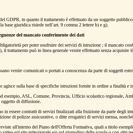
 del GDPR, in quanto il trattamento è effettuato da un soggetto pubblico 
 la base giuridica risiede nell’art. 9 comma 2 lettere b) e g).
onseguenze del mancato conferimento
dei dati
bligatorietà per poter usufruire dei servizi di istruzione ; il mancato conf
), il trattamento può in linea generale venire effettuato senza acquisire i
sano venire comunicati o portati a conoscenza da parte di soggetti ester
 che agisce sulla base di specifiche istruzioni fornite in ordine a finalità
 ad esempio, ASL, Comune, Provincia, Ufficio scolastico regionale, Ambiti
 oggetto di diffusione.
o in essere contratti di servizi finalizzati alla fruizione da parte degli in
ione di polizze assicurative, o ditte erogatrici di servizi mensa, nonché 
 previste all'interno del Piano dell'Offerta Formativa, quali a titolo esemp
 video sul sito istituzionale e/o sul giornalino della scuola o con altri me