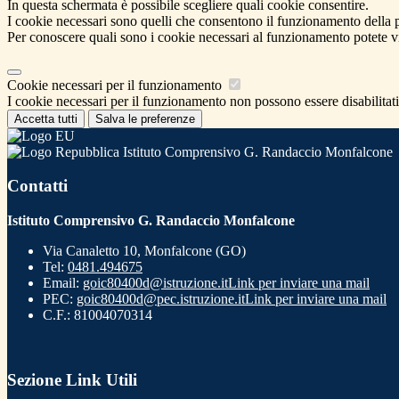
In questa schermata è possibile scegliere quali cookie consentire.
I cookie necessari sono quelli che consentono il funzionamento della pi
Per conoscere quali sono i cookie necessari al funzionamento potete v
Cookie necessari per il funzionamento
I cookie necessari per il funzionamento non possono essere disabilitati.
Accetta tutti
Salva le preferenze
Istituto Comprensivo G. Randaccio Monfalcone
Contatti
Istituto Comprensivo G. Randaccio Monfalcone
Via Canaletto 10, Monfalcone (GO)
Tel:
0481.494675
Email:
goic80400d@istruzione.it
Link per inviare una mail
PEC:
goic80400d@pec.istruzione.it
Link per inviare una mail
C.F.: 81004070314
Sezione Link Utili