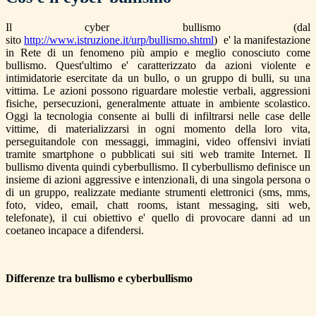
Il cyber bullismo (dal
sito
http://www.istruzione.it/urp/bullismo.shtml
) e' la manifestazione
in Rete di un fenomeno più ampio e meglio conosciuto come
bullismo. Quest'ultimo e' caratterizzato da azioni violente e
intimidatorie esercitate da un bullo, o un gruppo di bulli, su una
vittima. Le azioni possono riguardare molestie verbali, aggressioni
fisiche, persecuzioni, generalmente attuate in ambiente scolastico.
Oggi la tecnologia consente ai bulli di infiltrarsi nelle case delle
vittime, di materializzarsi in ogni momento della loro vita,
perseguitandole con messaggi, immagini, video offensivi inviati
tramite smartphone o pubblicati sui siti web tramite Internet. Il
bullismo diventa quindi cyberbullismo. Il cyberbullismo definisce un
insieme di azioni aggressive e intenzionali, di una singola persona o
di un gruppo, realizzate mediante strumenti elettronici (sms, mms,
foto, video, email, chatt rooms, istant messaging, siti web,
telefonate), il cui obiettivo e' quello di provocare danni ad un
coetaneo incapace a difendersi.
Differenze tra bullismo e cyberbullismo