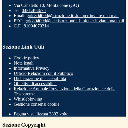
Via Canaletto 10, Monfalcone (GO)
Tel:
0481.494675
Email:
goic80400d@istruzione.it
Link per inviare una mail
PEC:
goic80400d@pec.istruzione.it
Link per inviare una mail
C.F.: 81004070314
Sezione Link Utili
Cookie policy
Note legali
Informativa Privacy
Ufficio Relazioni con il Pubblico
Dichiarazione di accessibilità
Obiettivi di accessibilità
Relazione Annuale Prevenzione della Corruzione e della
Trasparenza
Whistleblowing
Gestione consensi cookie
Pagina visualizzata
3802
volte
Sezione Copyright