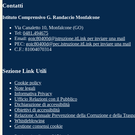
Contatti
Istituto Comprensivo G. Randaccio Monfalcone
Via Canaletto 10, Monfalcone (GO)
Tel:
0481.494675
Email:
goic80400d@istruzione.it
Link per inviare una mail
PEC:
goic80400d@pec.istruzione.it
Link per inviare una mail
C.F.: 81004070314
Sezione Link Utili
Cookie policy
Note legali
Informativa Privacy
Ufficio Relazioni con il Pubblico
Dichiarazione di accessibilità
Obiettivi di accessibilità
Relazione Annuale Prevenzione della Corruzione e della Trasp
Whistleblowing
Gestione consensi cookie