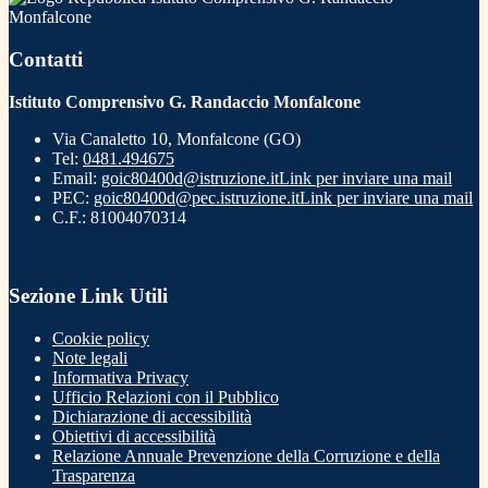
Monfalcone
Contatti
Istituto Comprensivo G. Randaccio Monfalcone
Via Canaletto 10, Monfalcone (GO)
Tel:
0481.494675
Email:
goic80400d@istruzione.it
Link per inviare una mail
PEC:
goic80400d@pec.istruzione.it
Link per inviare una mail
C.F.: 81004070314
Sezione Link Utili
Cookie policy
Note legali
Informativa Privacy
Ufficio Relazioni con il Pubblico
Dichiarazione di accessibilità
Obiettivi di accessibilità
Relazione Annuale Prevenzione della Corruzione e della
Trasparenza