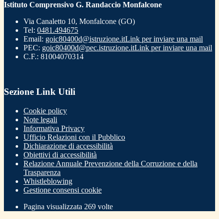
Istituto Comprensivo G. Randaccio Monfalcone
Via Canaletto 10, Monfalcone (GO)
Tel:
0481.494675
Email:
goic80400d@istruzione.it
Link per inviare una mail
PEC:
goic80400d@pec.istruzione.it
Link per inviare una mail
C.F.: 81004070314
Sezione Link Utili
Cookie policy
Note legali
Informativa Privacy
Ufficio Relazioni con il Pubblico
Dichiarazione di accessibilità
Obiettivi di accessibilità
Relazione Annuale Prevenzione della Corruzione e della
Trasparenza
Whistleblowing
Gestione consensi cookie
Pagina visualizzata
269
volte