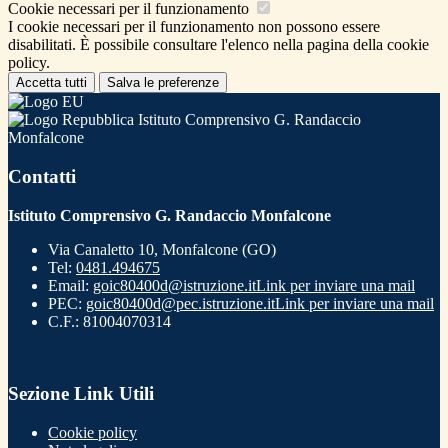
Cookie necessari per il funzionamento
I cookie necessari per il funzionamento non possono essere
disabilitati. È possibile consultare l'elenco nella pagina della cookie
policy.
Accetta tutti
Salva le preferenze
Istituto Comprensivo G. Randaccio
Monfalcone
Contatti
Istituto Comprensivo G. Randaccio Monfalcone
Via Canaletto 10, Monfalcone (GO)
Tel:
0481.494675
Email:
goic80400d@istruzione.it
Link per inviare una mail
PEC:
goic80400d@pec.istruzione.it
Link per inviare una mail
C.F.: 81004070314
Sezione Link Utili
Cookie policy