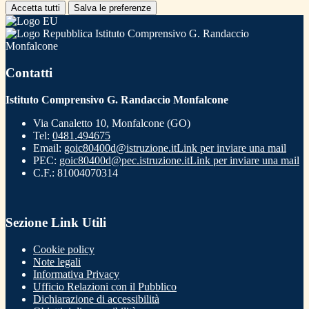
Accetta tutti
Salva le preferenze
Istituto Comprensivo G. Randaccio
Monfalcone
Contatti
Istituto Comprensivo G. Randaccio Monfalcone
Via Canaletto 10, Monfalcone (GO)
Tel:
0481.494675
Email:
goic80400d@istruzione.it
Link per inviare una mail
PEC:
goic80400d@pec.istruzione.it
Link per inviare una mail
C.F.: 81004070314
Sezione Link Utili
Cookie policy
Note legali
Informativa Privacy
Ufficio Relazioni con il Pubblico
Dichiarazione di accessibilità