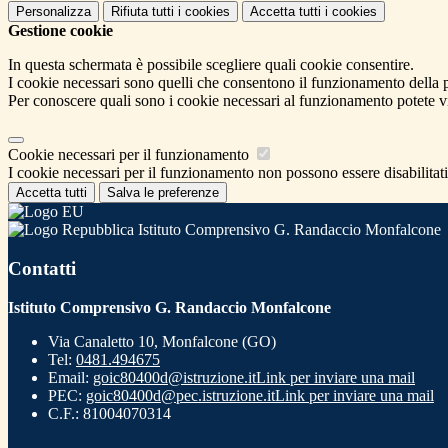
Personalizza
Rifiuta tutti
i cookies
Accetta tutti
i cookies
Gestione cookie
In questa schermata è possibile scegliere quali cookie consentire.
I cookie necessari sono quelli che consentono il funzionamento della pi
Per conoscere quali sono i cookie necessari al funzionamento potete v
Cookie necessari per il funzionamento
I cookie necessari per il funzionamento non possono essere disabilitati.
Accetta tutti
Salva le preferenze
Istituto Comprensivo G. Randaccio Monfalcone
Contatti
Istituto Comprensivo G. Randaccio Monfalcone
Via Canaletto 10, Monfalcone (GO)
Tel:
0481.494675
Email:
goic80400d@istruzione.it
Link per inviare una mail
PEC:
goic80400d@pec.istruzione.it
Link per inviare una mail
C.F.: 81004070314