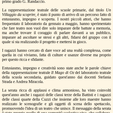
primo grado G. Randaccio.
La rappresentazione teatrale delle scuole primarie, dal titolo
Un
Villaggio da scoprire,
è stato il punto di arrivo di un percorso fatto di
entusiasmo, impegno e scoperta. I nostri piccoli attori, che hanno
frequentato il laboratorio da gennaio a maggio, hanno sperimentato
che fare teatro non vuol dire solo imparare delle battute a memoria,
ma anche trovare il coraggio di parlare davanti a un pubblico,
imparare ad ascoltare se stessi e gli altri, fidarsi del gruppo con il
quale si sta realizzando il progetto e mettersi in gioco.
I ragazzi hanno cercato di dare voce ad una realtà complessa, come
quella in cui viviamo, fatta di culture e usanze diverse ma proprio
per questo ricca e sfidante.
Entusiasmo, impegno e creatività sono state anche le parole chiave
della rappresentazione teatrale
Il Mago di Oz
del laboratorio teatrale
della scuola secondaria, guidato quest'anno dai docenti Stefania
Strada e Andrea Miracola.
La serata ricca di applausi e clima armonioso, ha visto coinvolti
quest'anno anche i ragazzi delle classi terze della Battisti e i ragazzi
delle classi quarte della Cuzzi che insieme alle loro maestre hanno
realizzato le scenografie e gli oggetti di scena dello spettacolo,
promuovendo l'idea di un teatro che unisce. Il messaggio della serata
è stato proprio quello di una comunità scolastica viva, che collabora,