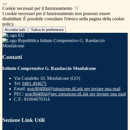
Cookie necessari per il funzionamento
I cookie necessari per il funzionamento non possono essere
disabilitati. È possibile consultare l'elenco nella pagina della cookie
policy.
Accetta tutti
Salva le preferenze
Istituto Comprensivo G. Randaccio
Monfalcone
Contatti
Istituto Comprensivo G. Randaccio Monfalcone
Via Canaletto 10, Monfalcone (GO)
Tel:
0481.494675
Email:
goic80400d@istruzione.it
Link per inviare una mail
PEC:
goic80400d@pec.istruzione.it
Link per inviare una mail
C.F.: 81004070314
Sezione Link Utili