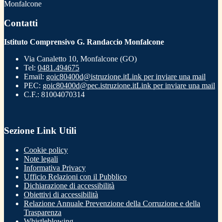
Monfalcone
Contatti
Istituto Comprensivo G. Randaccio Monfalcone
Via Canaletto 10, Monfalcone (GO)
Tel:
0481.494675
Email:
goic80400d@istruzione.it
Link per inviare una mail
PEC:
goic80400d@pec.istruzione.it
Link per inviare una mail
C.F.: 81004070314
Sezione Link Utili
Cookie policy
Note legali
Informativa Privacy
Ufficio Relazioni con il Pubblico
Dichiarazione di accessibilità
Obiettivi di accessibilità
Relazione Annuale Prevenzione della Corruzione e della
Trasparenza
Whistleblowing