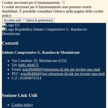
Cookie necessari per il funzionamento
I cookie necessari per il funzionamento non possono essere
disabilitati. È possibile consultare l'elenco nella pagina della cookie
policy.
Accetta tutti
Salva le preferenze
Istituto Comprensivo G. Randaccio
Monfalcone
Contatti
Istituto Comprensivo G. Randaccio Monfalcone
Via Canaletto 10, Monfalcone (GO)
Tel:
0481.494675
Email:
goic80400d@istruzione.it
Link per inviare una mail
PEC:
goic80400d@pec.istruzione.it
Link per inviare una mail
C.F.: 81004070314
Sezione Link Utili
Cookie policy