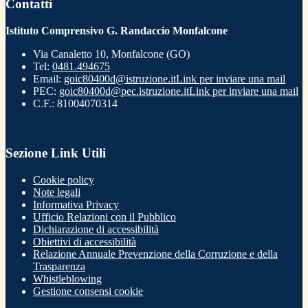
Contatti
Istituto Comprensivo G. Randaccio Monfalcone
Via Canaletto 10, Monfalcone (GO)
Tel:
0481.494675
Email:
goic80400d@istruzione.it
Link per inviare una mail
PEC:
goic80400d@pec.istruzione.it
Link per inviare una mail
C.F.: 81004070314
Sezione Link Utili
Cookie policy
Note legali
Informativa Privacy
Ufficio Relazioni con il Pubblico
Dichiarazione di accessibilità
Obiettivi di accessibilità
Relazione Annuale Prevenzione della Corruzione e della
Trasparenza
Whistleblowing
Gestione consensi cookie