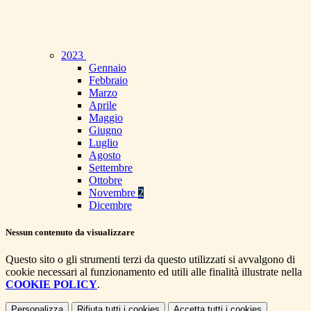
2023
Gennaio
Febbraio
Marzo
Aprile
Maggio
Giugno
Luglio
Agosto
Settembre
Ottobre
Novembre
2
Dicembre
Nessun contenuto da visualizzare
Questo sito o gli strumenti terzi da questo utilizzati si avvalgono di
cookie necessari al funzionamento ed utili alle finalità illustrate nella
COOKIE POLICY
.
Personalizza
Rifiuta tutti
i cookies
Accetta tutti
i cookies