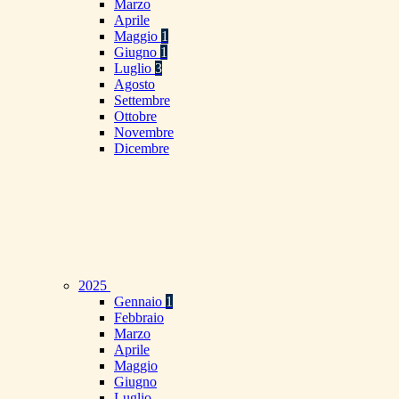
Marzo
Aprile
Maggio
1
Giugno
1
Luglio
3
Agosto
Settembre
Ottobre
Novembre
Dicembre
2025
Gennaio
1
Febbraio
Marzo
Aprile
Maggio
Giugno
Luglio