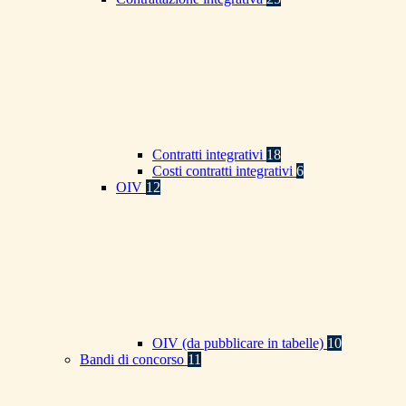
Contratti integrativi
18
Costi contratti integrativi
6
OIV
12
OIV (da pubblicare in tabelle)
10
Bandi di concorso
11