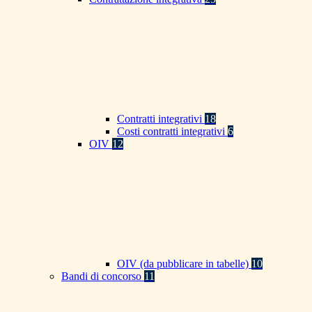
Contratti integrativi
18
Costi contratti integrativi
6
OIV
12
OIV (da pubblicare in tabelle)
10
Bandi di concorso
11