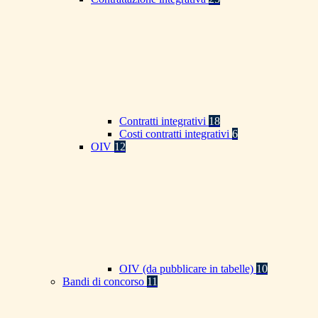
Contratti integrativi
18
Costi contratti integrativi
6
OIV
12
OIV (da pubblicare in tabelle)
10
Bandi di concorso
11