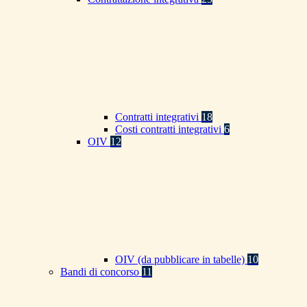
Contratti integrativi
18
Costi contratti integrativi
6
OIV
12
OIV (da pubblicare in tabelle)
10
Bandi di concorso
11