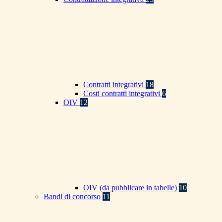
Contratti integrativi
18
Costi contratti integrativi
6
OIV
12
OIV (da pubblicare in tabelle)
10
Bandi di concorso
11