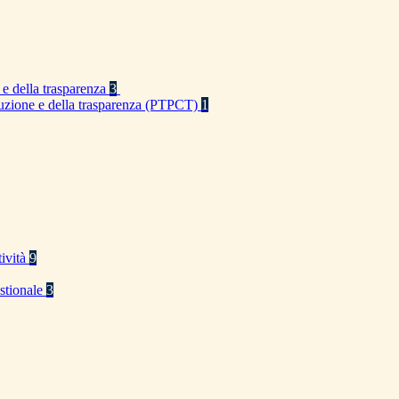
 e della trasparenza
3
rruzione e della trasparenza (PTPCT)
1
tività
9
stionale
3