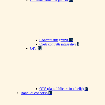
Contratti integrativi
18
Costi contratti integrativi
6
OIV
12
OIV (da pubblicare in tabelle)
10
Bandi di concorso
11