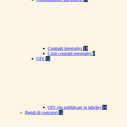
Contratti integrativi
18
Costi contratti integrativi
6
OIV
12
OIV (da pubblicare in tabelle)
10
Bandi di concorso
11