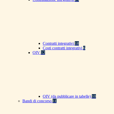
Contratti integrativi
18
Costi contratti integrativi
6
OIV
12
OIV (da pubblicare in tabelle)
10
Bandi di concorso
11