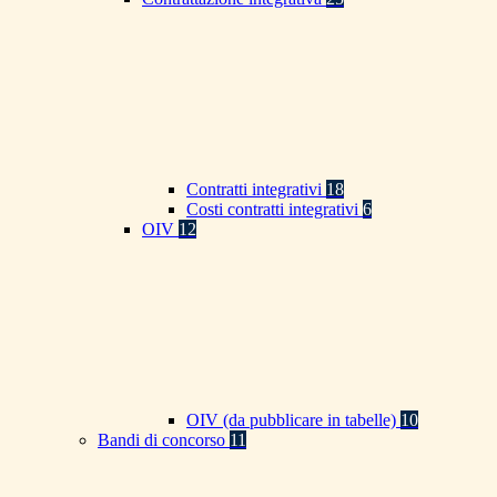
Contratti integrativi
18
Costi contratti integrativi
6
OIV
12
OIV (da pubblicare in tabelle)
10
Bandi di concorso
11