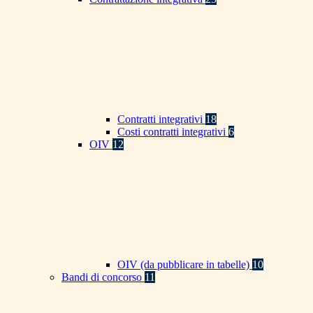
Contratti integrativi
18
Costi contratti integrativi
6
OIV
12
OIV (da pubblicare in tabelle)
10
Bandi di concorso
11