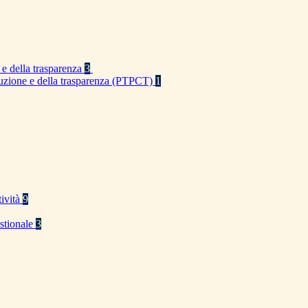
 e della trasparenza
3
rruzione e della trasparenza (PTPCT)
1
tività
9
stionale
3