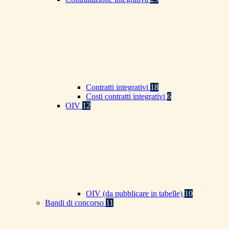
Contratti integrativi
18
Costi contratti integrativi
6
OIV
12
OIV (da pubblicare in tabelle)
10
Bandi di concorso
11