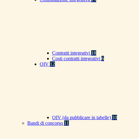
Contratti integrativi
18
Costi contratti integrativi
6
OIV
12
OIV (da pubblicare in tabelle)
10
Bandi di concorso
11