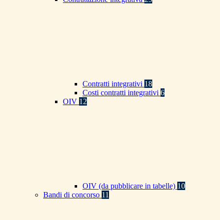
Contratti integrativi
18
Costi contratti integrativi
6
OIV
12
OIV (da pubblicare in tabelle)
10
Bandi di concorso
11