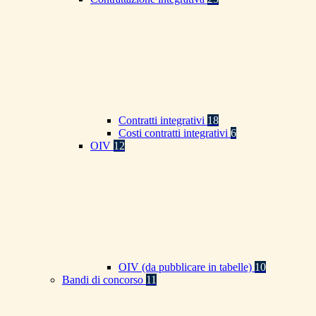
Contratti integrativi
18
Costi contratti integrativi
6
OIV
12
OIV (da pubblicare in tabelle)
10
Bandi di concorso
11