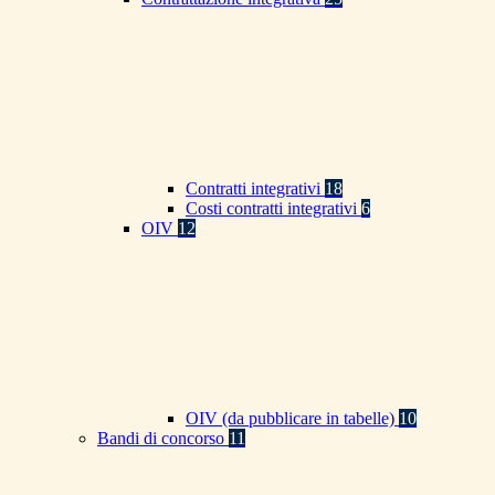
Contratti integrativi
18
Costi contratti integrativi
6
OIV
12
OIV (da pubblicare in tabelle)
10
Bandi di concorso
11