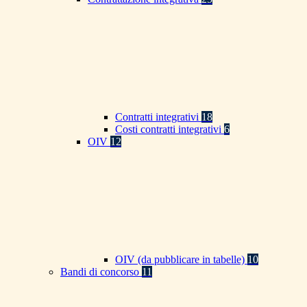
Contratti integrativi
18
Costi contratti integrativi
6
OIV
12
OIV (da pubblicare in tabelle)
10
Bandi di concorso
11