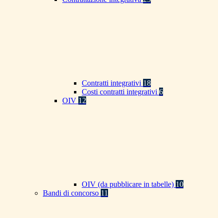
Contratti integrativi
18
Costi contratti integrativi
6
OIV
12
OIV (da pubblicare in tabelle)
10
Bandi di concorso
11