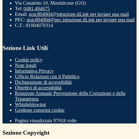
Via Canaletto 10, Monfalcone (GO)
Tel:
0481.494675
Email:
goic80400d@istruzione.it
Link per inviare una mail
PEC:
goic80400d@pec.istruzione.it
Link per inviare una mail
C.F.: 81004070314
Sezione Link Utili
Cookie policy
Note legali
Informativa Privacy
Ufficio Relazioni con il Pubblico
Dichiarazione di accessibilità
Obiettivi di accessibilità
Relazione Annuale Prevenzione della Corruzione e della
Trasparenza
Whistleblowing
Gestione consensi cookie
Pagina visualizzata
97918
volte
Sezione Copyright