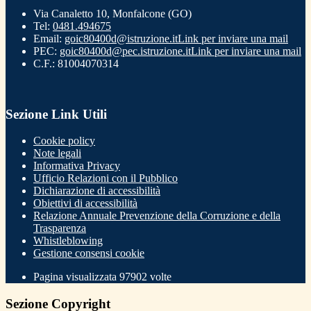
Via Canaletto 10, Monfalcone (GO)
Tel:
0481.494675
Email:
goic80400d@istruzione.it
Link per inviare una mail
PEC:
goic80400d@pec.istruzione.it
Link per inviare una mail
C.F.: 81004070314
Sezione Link Utili
Cookie policy
Note legali
Informativa Privacy
Ufficio Relazioni con il Pubblico
Dichiarazione di accessibilità
Obiettivi di accessibilità
Relazione Annuale Prevenzione della Corruzione e della
Trasparenza
Whistleblowing
Gestione consensi cookie
Pagina visualizzata
97902
volte
Sezione Copyright