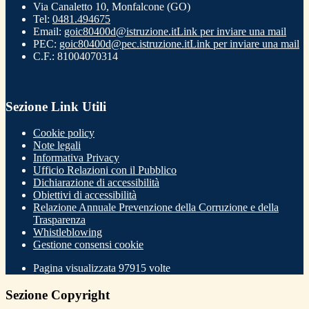
Via Canaletto 10, Monfalcone (GO)
Tel:
0481.494675
Email:
goic80400d@istruzione.it
Link per inviare una mail
PEC:
goic80400d@pec.istruzione.it
Link per inviare una mail
C.F.: 81004070314
Sezione Link Utili
Cookie policy
Note legali
Informativa Privacy
Ufficio Relazioni con il Pubblico
Dichiarazione di accessibilità
Obiettivi di accessibilità
Relazione Annuale Prevenzione della Corruzione e della
Trasparenza
Whistleblowing
Gestione consensi cookie
Pagina visualizzata
97915
volte
Sezione Copyright