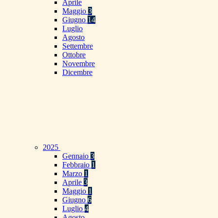
Aprile
Maggio
3
Giugno
14
Luglio
Agosto
Settembre
Ottobre
Novembre
Dicembre
2025
Gennaio
3
Febbraio
1
Marzo
1
Aprile
3
Maggio
1
Giugno
6
Luglio
4
Agosto