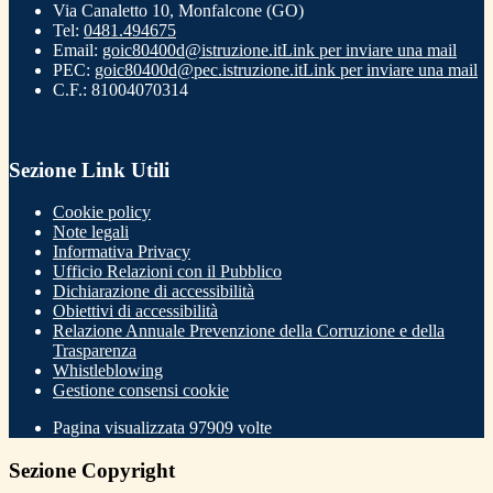
Via Canaletto 10, Monfalcone (GO)
Tel:
0481.494675
Email:
goic80400d@istruzione.it
Link per inviare una mail
PEC:
goic80400d@pec.istruzione.it
Link per inviare una mail
C.F.: 81004070314
Sezione Link Utili
Cookie policy
Note legali
Informativa Privacy
Ufficio Relazioni con il Pubblico
Dichiarazione di accessibilità
Obiettivi di accessibilità
Relazione Annuale Prevenzione della Corruzione e della
Trasparenza
Whistleblowing
Gestione consensi cookie
Pagina visualizzata
97909
volte
Sezione Copyright